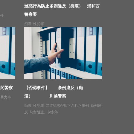
迷惑行為防止条例違反（痴漢） 浦和西
警察署
事件
痴漢
,
性犯罪
入間警察
【否認事件】 条例違反（痴
漢） 川越警察
,
暴力事
痴漢
,
性犯罪
,
勾留請求が却下された事例
,
条例違
反
,
勾留阻止、保釈等