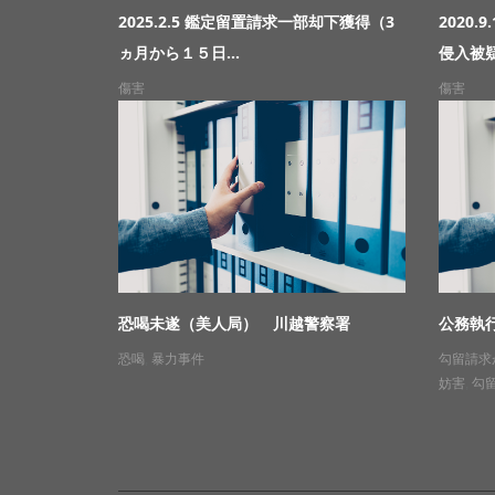
2025.2.5 鑑定留置請求一部却下獲得（3
2020
ヵ月から１５日...
侵入被疑
傷害
傷害
恐喝未遂（美人局） 川越警察署
公務執
恐喝
,
暴力事件
勾留請求
妨害
,
勾