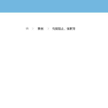
事例
勾留阻止、保釈等
勾留請求が却下された事例
暴力事件
公務執行妨害
勾留阻止
傷害
恐喝
勾留請求が却下された事例
暴力事件
勾留阻止、保
痴漢
性犯罪
勾留請求が却下された事例
条例違反
勾留阻止、