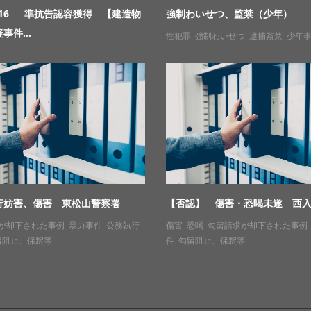
.9.16 準抗告認容獲得 【建造物
強制わいせつ、監禁（少年）
事件...
性犯罪
,
強制わいせつ
,
逮捕監禁
,
少年
行妨害、傷害 東松山警察署
【否認】 傷害・恐喝未遂 西
が却下された事例
,
暴力事件
,
公務執行
傷害
,
恐喝
,
勾留請求が却下された事例
留阻止、保釈等
件
,
勾留阻止、保釈等