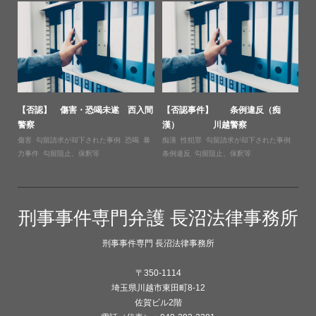
【否認】 傷害・恐喝未遂 西入間
【否認事件】 条例違反（痴
警察
漢） 川越警察
傷害
,
勾留請求が却下された事例
,
恐喝
,
暴
痴漢
,
性犯罪
,
勾留請求が却下された事例
,
力事件
,
勾留阻止、保釈等
条例違反
,
勾留阻止、保釈等
刑事事件専門弁護 長沼法律事務所
刑事事件専門 長沼法律事務所
〒350-1114
埼玉県川越市東田町8-12
佐賀ビル2階