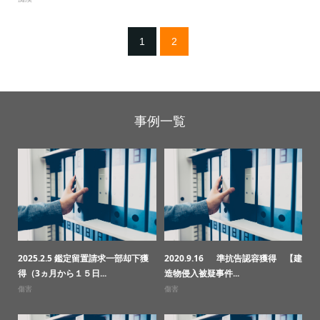
1
2
事例一覧
2025.2.5 鑑定留置請求一部却下獲
2020.9.16 準抗告認容獲得 【建
得（3ヵ月から１５日...
造物侵入被疑事件...
傷害
傷害