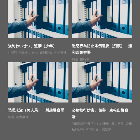
強制わいせつ、監禁（少年）
迷惑行為防止条例違反（痴漢） 浦
和西警察署
性犯罪
,
強制わいせつ
,
逮捕監禁
,
少年事件
痴漢
,
性犯罪
恐喝未遂（美人局） 川越警察署
公務執行妨害、傷害 東松山警察
署
恐喝
,
暴力事件
勾留請求が却下された事例
,
暴力事件
,
公務
執行妨害
,
勾留阻止、保釈等