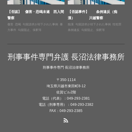
【否認】 傷害・恐喝未遂 西入間
【否認事件】 条例違反（痴
警察
漢） 川越警察
傷害
,
恐喝
,
勾留請求が却下された事例
,
暴
痴漢
,
勾留請求が却下された事例
,
性犯罪
,
力事件
,
勾留阻止、保釈等
条例違反
,
勾留阻止、保釈等
刑事事件専門弁護 長沼法律事務所
刑事事件専門 長沼法律事務所
〒350-1114
埼玉県川越市東田町8-12
佐賀ビル2階
電話（代表）：049-293-2381
電話（刑事専用）：049-293-2382
FAX：049-293-2385