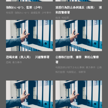
強制わいせつ、監禁（少年）
迷惑行為防止条例違反（痴漢） 浦
和西警察署
性犯罪
,
強制わいせつ
,
逮捕監禁
,
少年事件
痴漢
,
性犯罪
恐喝未遂（美人局） 川越警察署
公務執行妨害、傷害 東松山警察
署
恐喝
,
暴力事件
勾留請求が却下された事例
,
暴力事件
,
公務
執行妨害
,
勾留阻止、保釈等