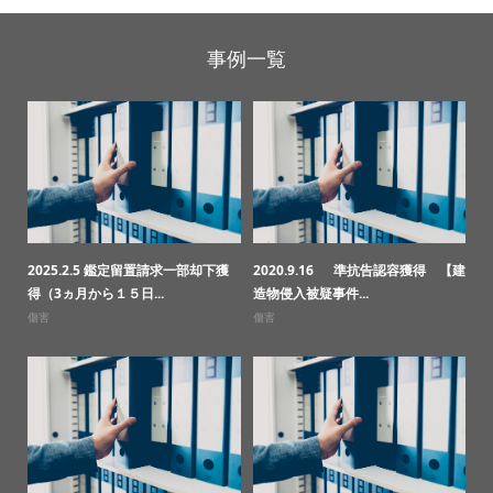
事例一覧
2025.2.5 鑑定留置請求一部却下獲
2020.9.16 準抗告認容獲得 【建
得（3ヵ月から１５日...
造物侵入被疑事件...
傷害
傷害