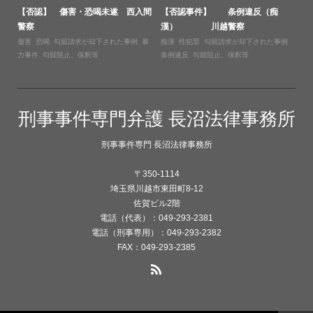
【否認】 傷害・恐喝未遂 西入間
【否認事件】 条例違反（痴
警察
漢） 川越警察
傷害
,
恐喝
,
勾留請求が却下された事例
,
暴
痴漢
,
性犯罪
,
勾留請求が却下された事例
,
力事件
,
勾留阻止、保釈等
条例違反
,
勾留阻止、保釈等
刑事事件専門弁護 長沼法律事務所
刑事事件専門 長沼法律事務所
〒350-1114
埼玉県川越市東田町8-12
佐賀ビル2階
電話（代表）：049-293-2381
電話（刑事専用）：049-293-2382
FAX：049-293-2385