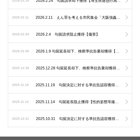
2026.2.24 勾留請求却下獲得【埼玉県迷惑行為防止条例違反、性的姿態等撮影】
2026.02.24
2026.2.11 えん罪を考える市民集会「大阪強姦虚偽証言事件を題材に」基調講演講師、パネルディスカッションコーディネーターとして登壇いたしました。
2026.02.11
2026.2.4 勾留請求阻止獲得【傷害】
2026.02.04
2026.1.9 勾留延長却下、検察準抗告棄却獲得【不同意性交等】
2026.01.09
2025.12.28 勾留延長却下、検察準抗告棄却獲得【未成年者誘拐】
2025.12.28
2025.11.19 勾留決定に対する準抗告認容獲得【住居侵入】
2025.11.19
2025.11.14 勾留延長阻止獲得【性的姿態等撮影】
2025.11.14
2025.10.31 勾留決定に対する準抗告認容獲得【窃盗】
2025.10.31