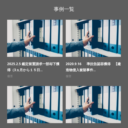
事例一覧
2025.2.5 鑑定留置請求一部却下獲
2020.9.16 準抗告認容獲得 【建
得（3ヵ月から１５日...
造物侵入被疑事件...
傷害
傷害