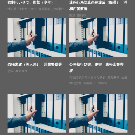
強制わいせつ、監禁（少年）
迷惑行為防止条例違反（痴漢） 浦
和西警察署
性犯罪
,
強制わいせつ
,
逮捕監禁
,
少年事件
痴漢
,
性犯罪
恐喝未遂（美人局） 川越警察署
公務執行妨害、傷害 東松山警察
署
恐喝
,
暴力事件
勾留請求が却下された事例
,
暴力事件
,
公務
執行妨害
,
勾留阻止、保釈等