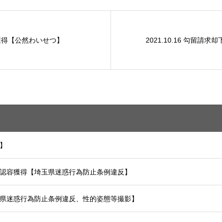
却下獲得【公然わいせつ】
2021.10.16 勾留請
害】
準抗告認容獲得【埼玉県迷惑行為防止条例違反】
【埼玉県迷惑行為防止条例違反、性的姿態等撮影】