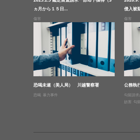
ヵ月から１５日...
侵入被疑
傷害
傷害
恐喝未遂（美人局） 川越警察署
公務執
恐喝
,
暴力事件
勾留請求
妨害
,
勾