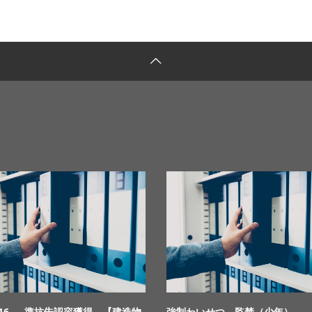
.9.16 準抗告認容獲得 【建造物
強制わいせつ、監禁（少年）