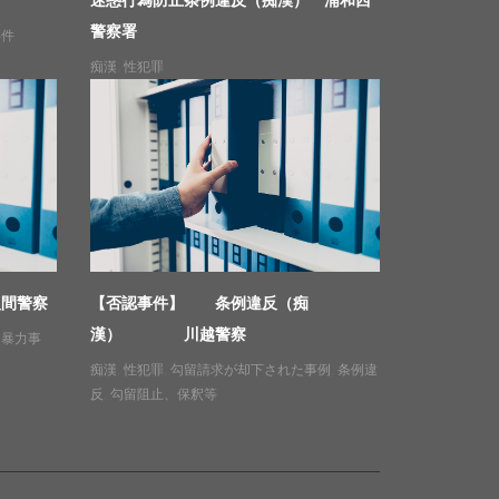
警察署
事件
痴漢
,
性犯罪
入間警察
【否認事件】 条例違反（痴
漢） 川越警察
,
暴力事
痴漢
,
性犯罪
,
勾留請求が却下された事例
,
条例違
反
,
勾留阻止、保釈等