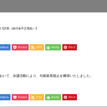
得【詐欺（給付金不正受給）】
Hatena
Pocket
RSS
feedly
Pin it
おいて、弁護活動により、勾留延長阻止を獲得いたしました。
Hatena
Pocket
RSS
feedly
Pin it