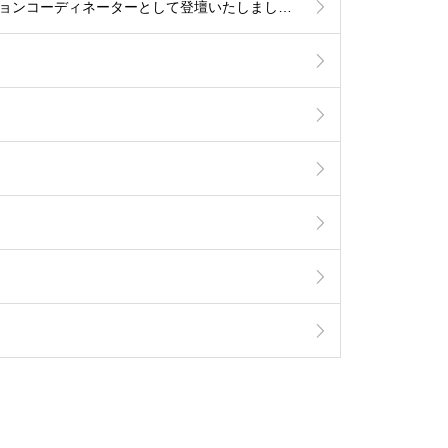
2026.2.11 えん罪を考える市民集会「大阪強姦虚偽証言事件を題材に」基調講演講師、パネルディスカッションコーディネーターとして登壇いたしました。