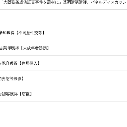
】
抗告棄却獲得【不同意性交等】
察準抗告棄却獲得【未成年者誘拐】
準抗告認容獲得【住居侵入】
性的姿態等撮影】
準抗告認容獲得【窃盗】