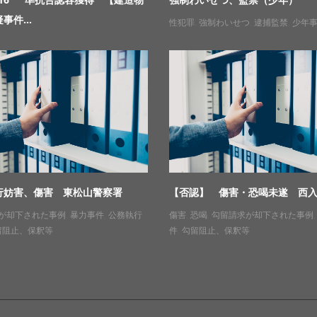
事件...
性犯罪
,
強制わいせつ
,
逮捕監禁
,
少年
行妨害、傷害 東松山警察署
【否認】 傷害・恐喝未遂 西
が却下された事例
,
暴力事件
,
公務執行
傷害
,
恐喝
,
勾留請求が却下された事例
留阻止、保釈等
件
,
勾留阻止、保釈等