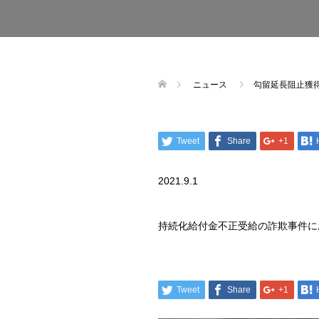
ニュース
勾留延長阻止獲
Tweet
Share
+1
2021.9.1
持続化給付金不正受給の詐欺事件に
Tweet
Share
+1