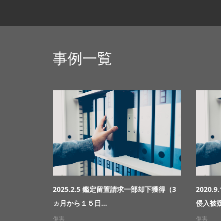
事例一覧
2025.2.5 鑑定留置請求一部却下獲得（3
2020
ヵ月から１５日...
侵入被疑
傷害
傷害