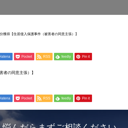
2 不処分獲得【住居侵入保護事件（被害者の同意主張）】
Hatena
Pocket
RSS
feedly
Pin it
害者の同意主張）】
Hatena
Pocket
RSS
feedly
Pin it
悩んだらまずご相談ください。