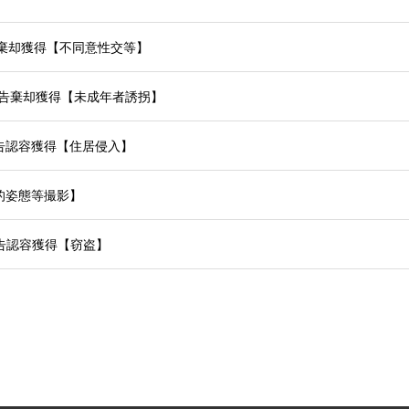
抗告棄却獲得【不同意性交等】
察準抗告棄却獲得【未成年者誘拐】
準抗告認容獲得【住居侵入】
性的姿態等撮影】
準抗告認容獲得【窃盗】