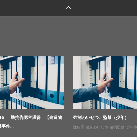
.9.16 準抗告認容獲得 【建造物
強制わいせつ、監禁（少年）
事件...
性犯罪
,
強制わいせつ
,
逮捕監禁
,
少年