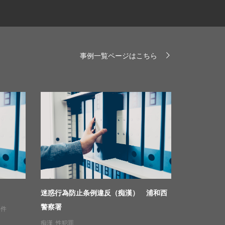
事例一覧ページはこちら
迷惑行為防止条例違反（痴漢） 浦和西
警察署
事件
痴漢
,
性犯罪