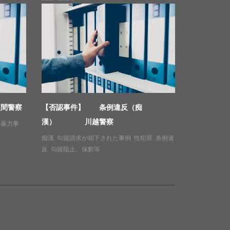
入間警察
【否認事件】 条例違反（痴
漢） 川越警察
,
暴力事
痴漢
,
勾留請求が却下された事例
,
性犯罪
,
条例違
反
,
勾留阻止、保釈等