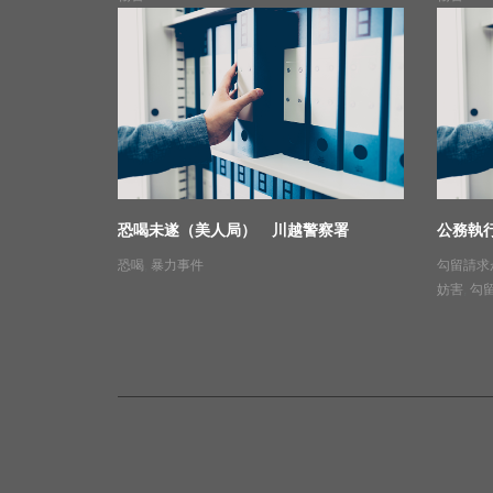
恐喝未遂（美人局） 川越警察署
公務執
恐喝
,
暴力事件
勾留請求
妨害
,
勾