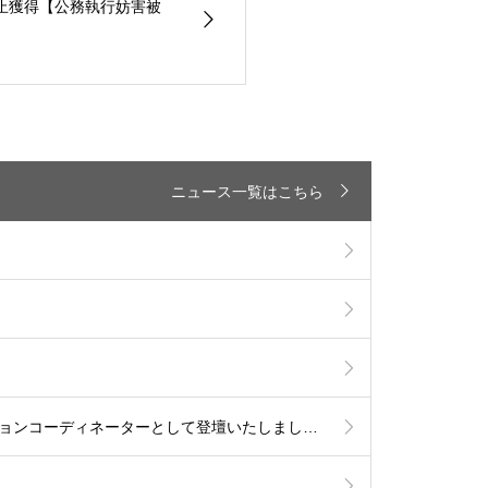
求阻止獲得【公務執行妨害被
ニュース一覧はこちら
2026.2.11 えん罪を考える市民集会「大阪強姦虚偽証言事件を題材に」基調講演講師、パネルディスカッションコーディネーターとして登壇いたしました。