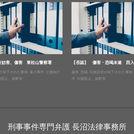
行妨害、傷害 東松山警察署
【否認】 傷害・恐喝未遂 西
が却下された事例
,
暴力事件
,
公務執行
傷害
,
恐喝
,
勾留請求が却下された事例
留阻止、保釈等
件
,
勾留阻止、保釈等
刑事事件専門弁護 長沼法律事務所