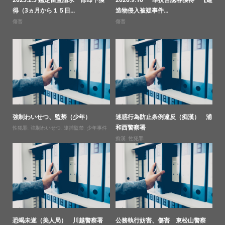
得（3ヵ月から１５日...
造物侵入被疑事件...
傷害
傷害
強制わいせつ、監禁（少年）
迷惑行為防止条例違反（痴漢） 浦
和西警察署
性犯罪
,
強制わいせつ
,
逮捕監禁
,
少年事件
痴漢
,
性犯罪
恐喝未遂（美人局） 川越警察署
公務執行妨害、傷害 東松山警察