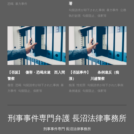
署
恐喝
,
暴力事件
勾留請求が却下された事例
,
暴力事件
,
公務
執行妨害
,
勾留阻止、保釈等
【否認】 傷害・恐喝未遂 西入間
【否認事件】 条例違反（痴
警察
漢） 川越警察
傷害
,
恐喝
,
勾留請求が却下された事例
,
暴
痴漢
,
性犯罪
,
勾留請求が却下された事例
,
力事件
,
勾留阻止、保釈等
条例違反
,
勾留阻止、保釈等
刑事事件専門弁護 長沼法律事務所
刑事事件専門 長沼法律事務所