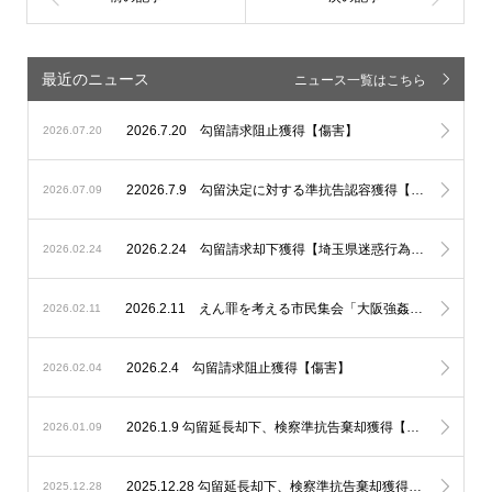
最近のニュース
ニュース一覧はこちら
2026.7.20 勾留請求阻止獲得【傷害】
2026.07.20
22026.7.9 勾留決定に対する準抗告認容獲得【埼玉県迷惑行為防止条例違反】
2026.07.09
2026.2.24 勾留請求却下獲得【埼玉県迷惑行為防止条例違反、性的姿態等撮影】
2026.02.24
2026.2.11 えん罪を考える市民集会「大阪強姦虚偽証言事件を題材に」基調講演講師、パネルディスカッションコーディネーターとして登壇いたしました。
2026.02.11
2026.2.4 勾留請求阻止獲得【傷害】
2026.02.04
2026.1.9 勾留延長却下、検察準抗告棄却獲得【不同意性交等】
2026.01.09
2025.12.28 勾留延長却下、検察準抗告棄却獲得【未成年者誘拐】
2025.12.28