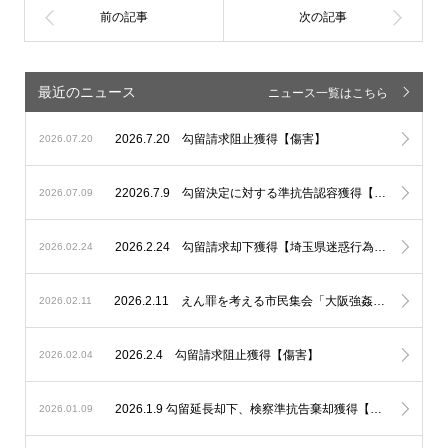
最近のニュース
ニュース一覧はこちら
2026.7.20 勾留請求阻止獲得【傷害】
2026.07.20
22026.7.9 勾留決定に対する準抗告認容獲得【埼玉県迷惑行為防止条例違反】
2026.07.09
2026.2.24 勾留請求却下獲得【埼玉県迷惑行為防止条例違反、性的姿態等撮影】
2026.02.24
2026.2.11 えん罪を考える市民集会「大阪強姦虚偽証言事件を題材に」基調講演講師、パネルディスカッションコーディネーターとして登壇いたしました。
2026.02.11
2026.2.4 勾留請求阻止獲得【傷害】
2026.02.04
2026.1.9 勾留延長却下、検察準抗告棄却獲得【不同意性交等】
2026.01.09