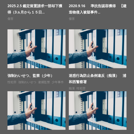
2025.2.5 鑑定留置請求一部却下獲
2020.9.16 準抗告認容獲得 【建
得（3ヵ月から１５日...
造物侵入被疑事件...
傷害
傷害
強制わいせつ、監禁（少年）
迷惑行為防止条例違反（痴漢） 浦
和西警察署
性犯罪
,
強制わいせつ
,
逮捕監禁
,
少年事件
痴漢
,
性犯罪