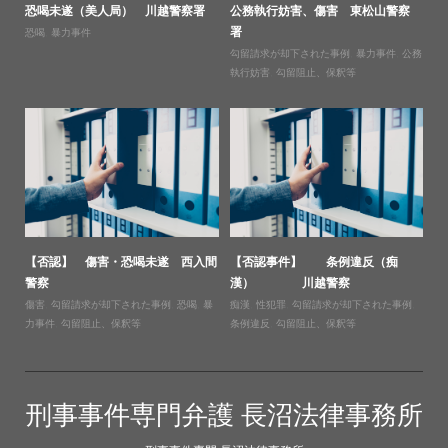
恐喝未遂（美人局） 川越警察署
公務執行妨害、傷害 東松山警察
署
恐喝
,
暴力事件
勾留請求が却下された事例
,
暴力事件
,
公務
執行妨害
,
勾留阻止、保釈等
【否認】 傷害・恐喝未遂 西入間
【否認事件】 条例違反（痴
警察
漢） 川越警察
傷害
,
勾留請求が却下された事例
,
恐喝
,
暴
痴漢
,
性犯罪
,
勾留請求が却下された事例
,
力事件
,
勾留阻止、保釈等
条例違反
,
勾留阻止、保釈等
刑事事件専門弁護 長沼法律事務所