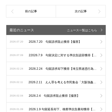
最近のニュース
ニュース一覧はこちら
2026.7.20 勾留請求阻止獲得【傷害】
2026.07.20
22026.7.9 勾留決定に対する準抗告認容獲得【埼玉県迷惑行為防止条例違反】
2026.07.09
2026.2.24 勾留請求却下獲得【埼玉県迷惑行為防止条例違反、性的姿態等撮影】
2026.02.24
2026.2.11 えん罪を考える市民集会「大阪強姦虚偽証言事件を題材に」基調講演講師、パネルディスカッションコーディネーターとして登壇いたしました。
2026.02.11
2026.2.4 勾留請求阻止獲得【傷害】
2026.02.04
2026.1.9 勾留延長却下、検察準抗告棄却獲得【不同意性交等】
2026.01.09