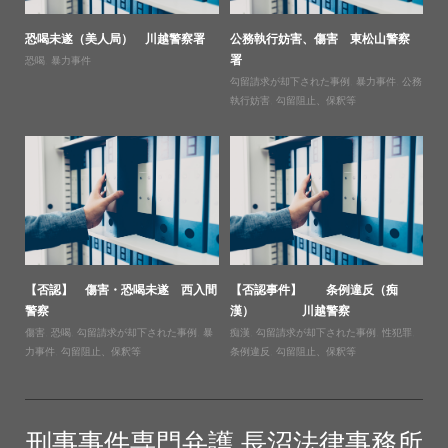
恐喝未遂（美人局） 川越警察署
公務執行妨害、傷害 東松山警察
署
恐喝
,
暴力事件
勾留請求が却下された事例
,
暴力事件
,
公務
執行妨害
,
勾留阻止、保釈等
【否認】 傷害・恐喝未遂 西入間
【否認事件】 条例違反（痴
警察
漢） 川越警察
傷害
,
恐喝
,
勾留請求が却下された事例
,
暴
痴漢
,
勾留請求が却下された事例
,
性犯罪
,
力事件
,
勾留阻止、保釈等
条例違反
,
勾留阻止、保釈等
刑事事件専門弁護 長沼法律事務所