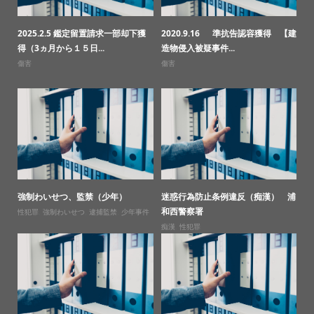
2025.2.5 鑑定留置請求一部却下獲
2020.9.16 準抗告認容獲得 【建
得（3ヵ月から１５日...
造物侵入被疑事件...
傷害
傷害
強制わいせつ、監禁（少年）
迷惑行為防止条例違反（痴漢） 浦
和西警察署
性犯罪
,
強制わいせつ
,
逮捕監禁
,
少年事件
痴漢
,
性犯罪