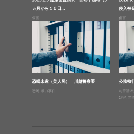
ヵ月から１５日...
侵入被疑
傷害
傷害
恐喝未遂（美人局） 川越警察署
公務執
恐喝
,
暴力事件
勾留請求
妨害
,
勾