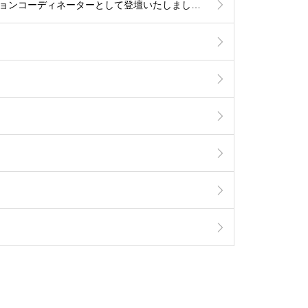
2026.2.11 えん罪を考える市民集会「大阪強姦虚偽証言事件を題材に」基調講演講師、パネルディスカッションコーディネーターとして登壇いたしました。