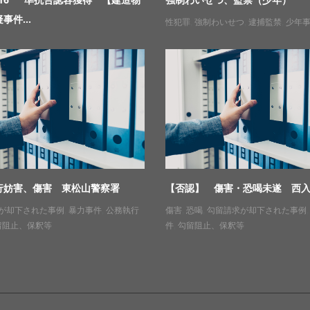
事件...
性犯罪
,
強制わいせつ
,
逮捕監禁
,
少年
行妨害、傷害 東松山警察署
【否認】 傷害・恐喝未遂 西
が却下された事例
,
暴力事件
,
公務執行
傷害
,
恐喝
,
勾留請求が却下された事例
留阻止、保釈等
件
,
勾留阻止、保釈等