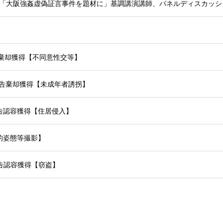
】
抗告棄却獲得【不同意性交等】
察準抗告棄却獲得【未成年者誘拐】
準抗告認容獲得【住居侵入】
性的姿態等撮影】
準抗告認容獲得【窃盗】