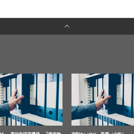
.9.16 準抗告認容獲得 【建造物
強制わいせつ、監禁（少年）