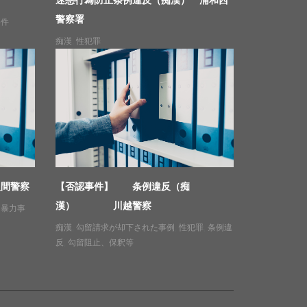
警察署
事件
痴漢
,
性犯罪
入間警察
【否認事件】 条例違反（痴
漢） 川越警察
,
暴力事
痴漢
,
勾留請求が却下された事例
,
性犯罪
,
条例違
反
,
勾留阻止、保釈等