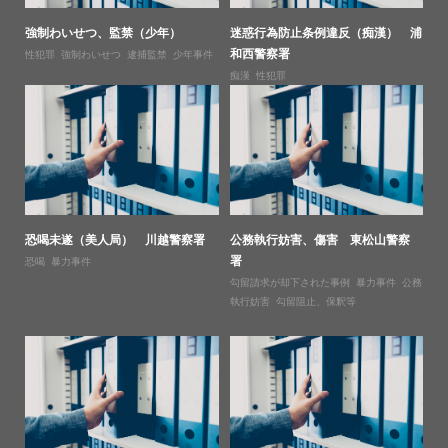
強制わいせつ、監禁（少年）
迷惑行為防止条例違反（痴漢） 浦
和西警察署
性犯罪
,
強制わいせつ
,
逮捕監禁
,
少年事件
痴漢
,
性犯罪
恐喝未遂（美人局） 川越警察署
公務執行妨害、傷害 東松山警察
署
恐喝
,
暴力事件
勾留請求が却下された事例
,
暴力事件
,
公務
執行妨害
,
勾留阻止、保釈等