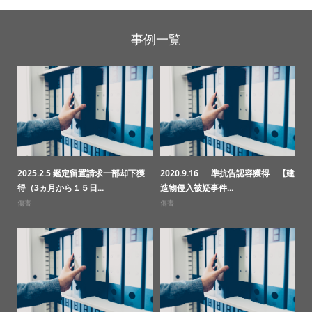
事例一覧
2025.2.5 鑑定留置請求一部却下獲
2020.9.16 準抗告認容獲得 【建
得（3ヵ月から１５日...
造物侵入被疑事件...
傷害
傷害