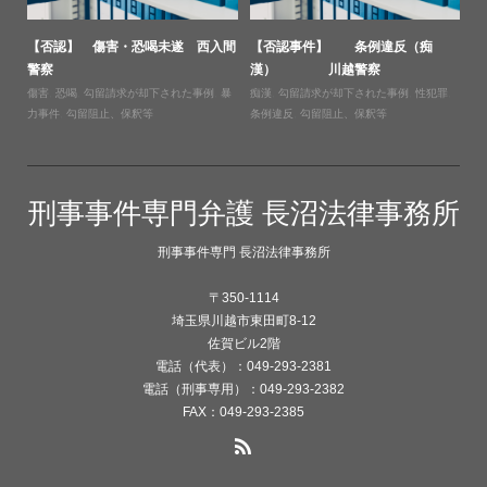
【否認】 傷害・恐喝未遂 西入間
【否認事件】 条例違反（痴
警察
漢） 川越警察
傷害
,
恐喝
,
勾留請求が却下された事例
,
暴
痴漢
,
勾留請求が却下された事例
,
性犯罪
,
力事件
,
勾留阻止、保釈等
条例違反
,
勾留阻止、保釈等
刑事事件専門弁護 長沼法律事務所
刑事事件専門 長沼法律事務所
〒350-1114
埼玉県川越市東田町8-12
佐賀ビル2階
電話（代表）：049-293-2381
電話（刑事専用）：049-293-2382
FAX：049-293-2385