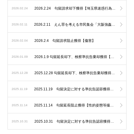
2026.2.24 勾留請求却下獲得【埼玉県迷惑行為防止条例違反、性的姿態等撮影】
2026.02.24
2026.2.11 えん罪を考える市民集会「大阪強姦虚偽証言事件を題材に」基調講演講師、パネルディスカッションコーディネーターとして登壇いたしました。
2026.02.11
2026.2.4 勾留請求阻止獲得【傷害】
2026.02.04
2026.1.9 勾留延長却下、検察準抗告棄却獲得【不同意性交等】
2026.01.09
2025.12.28 勾留延長却下、検察準抗告棄却獲得【未成年者誘拐】
2025.12.28
2025.11.19 勾留決定に対する準抗告認容獲得【住居侵入】
2025.11.19
2025.11.14 勾留延長阻止獲得【性的姿態等撮影】
2025.11.14
2025.10.31 勾留決定に対する準抗告認容獲得【窃盗】
2025.10.31