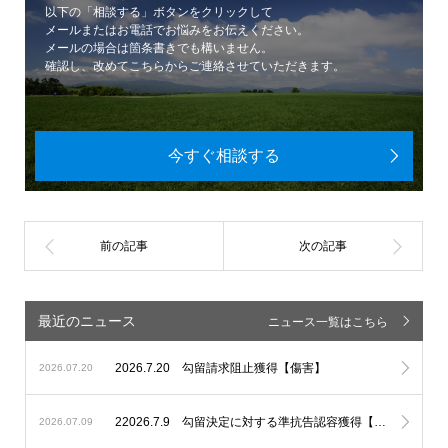
以下の「相談する」ボタンをクリックして
メールまたはお電話でお悩みをお伝えください。
メールの場合は箇条書きでも構いません。
確認し、改めてこちらからご連絡させていただきます。
今すぐ相談する
最近のニュース
ニュース一覧はこちら
2026.7.20 勾留請求阻止獲得【傷害】
2026.07.20
22026.7.9 勾留決定に対する準抗告認容獲得【埼玉県迷惑行為防止条例違反】
2026.07.09