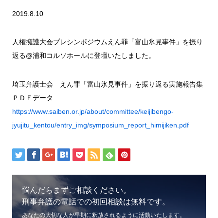
2019.8.10
人権擁護大会プレシンポジウムえん罪「富山氷見事件」を振り
返る@浦和コルソホールに登壇いたしました。
埼玉弁護士会 えん罪「富山氷見事件」を振り返る実施報告集
ＰＤＦデータ
https://www.saiben.or.jp/about/committee/keijibengo-
jyujitu_kentou/entry_img/symposium_report_himijiken.pdf
悩んだらまずご相談ください。
刑事弁護の電話での初回相談は無料です。
あなたの大切な人が早期に釈放されるように活動いたします。