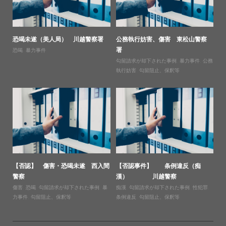
恐喝未遂（美人局） 川越警察署
公務執行妨害、傷害 東松山警察
署
恐喝
,
暴力事件
勾留請求が却下された事例
,
暴力事件
,
公務
執行妨害
,
勾留阻止、保釈等
【否認】 傷害・恐喝未遂 西入間
【否認事件】 条例違反（痴
警察
漢） 川越警察
傷害
,
恐喝
,
勾留請求が却下された事例
,
暴
痴漢
,
勾留請求が却下された事例
,
性犯罪
,
力事件
,
勾留阻止、保釈等
条例違反
,
勾留阻止、保釈等