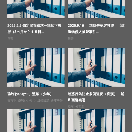
2025.2.5 鑑定留置請求一部却下獲
2020.9.16 準抗告認容獲得 【建
得（3ヵ月から１５日...
造物侵入被疑事件...
傷害
傷害
強制わいせつ、監禁（少年）
迷惑行為防止条例違反（痴漢） 浦
和西警察署
性犯罪
,
強制わいせつ
,
逮捕監禁
,
少年事件
痴漢
,
性犯罪