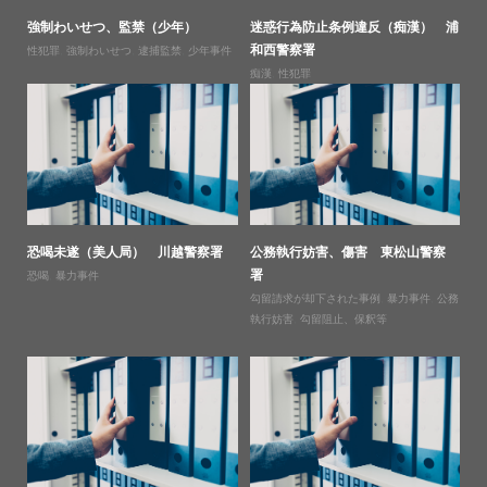
強制わいせつ、監禁（少年）
迷惑行為防止条例違反（痴漢） 浦
和西警察署
性犯罪
,
強制わいせつ
,
逮捕監禁
,
少年事件
痴漢
,
性犯罪
恐喝未遂（美人局） 川越警察署
公務執行妨害、傷害 東松山警察
署
恐喝
,
暴力事件
勾留請求が却下された事例
,
暴力事件
,
公務
執行妨害
,
勾留阻止、保釈等