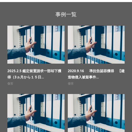
事例一覧
2025.2.5 鑑定留置請求一部却下獲
2020.9.16 準抗告認容獲得 【建
得（3ヵ月から１５日...
造物侵入被疑事件...
傷害
傷害