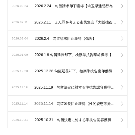
2026.2.24 勾留請求却下獲得【埼玉県迷惑行為防止条例違反、性的姿態等撮影】
2026.02.24
2026.2.11 えん罪を考える市民集会「大阪強姦虚偽証言事件を題材に」基調講演講師、パネルディスカッションコーディネーターとして登壇いたしました。
2026.02.11
2026.2.4 勾留請求阻止獲得【傷害】
2026.02.04
2026.1.9 勾留延長却下、検察準抗告棄却獲得【不同意性交等】
2026.01.09
2025.12.28 勾留延長却下、検察準抗告棄却獲得【未成年者誘拐】
2025.12.28
2025.11.19 勾留決定に対する準抗告認容獲得【住居侵入】
2025.11.19
2025.11.14 勾留延長阻止獲得【性的姿態等撮影】
2025.11.14
2025.10.31 勾留決定に対する準抗告認容獲得【窃盗】
2025.10.31