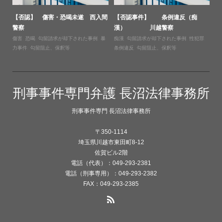
【否認】 傷害・恐喝未遂 西入間
【否認事件】 条例違反（痴
警察
漢） 川越警察
傷害
,
恐喝
,
勾留請求が却下された事例
,
暴
痴漢
,
勾留請求が却下された事例
,
性犯罪
,
力事件
,
勾留阻止、保釈等
条例違反
,
勾留阻止、保釈等
刑事事件専門弁護 長沼法律事務所
刑事事件専門 長沼法律事務所
〒350-1114
埼玉県川越市東田町8-12
佐賀ビル2階
電話（代表）：049-293-2381
電話（刑事専用）：049-293-2382
FAX：049-293-2385