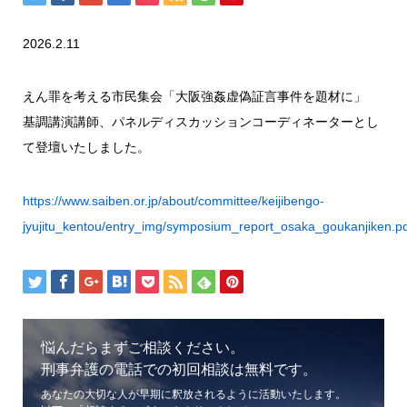
2026.2.11
えん罪を考える市民集会「大阪強姦虚偽証言事件を題材に」
基調講演講師、パネルディスカッションコーディネーターとし
て登壇いたしました。
https://www.saiben.or.jp/about/committee/keijibengo-
jyujitu_kentou/entry_img/symposium_report_osaka_goukanjiken.p
悩んだらまずご相談ください。
刑事弁護の電話での初回相談は無料です。
あなたの大切な人が早期に釈放されるように活動いたします。