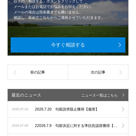
以下の「相談する」ボタンをクリックして
メールまたはお電話でお悩みをお伝えください。
メールの場合は箇条書きでも構いません。
確認し、改めてこちらからご連絡させていただきます。
今すぐ相談する
最近のニュース
ニュース一覧はこちら
2026.7.20 勾留請求阻止獲得【傷害】
2026.07.20
22026.7.9 勾留決定に対する準抗告認容獲得【埼玉県迷惑行為防止条例違反】
2026.07.09